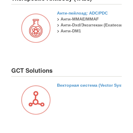
Анти-пейлоад: ADC/PDC
>
Анти-MMAE/MMAF
>
Анти-Dxd/Эксатекан (Exatecan)
>
Анти-DM1
GCT Solutions
Векторная система (Vector System)