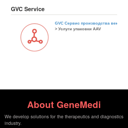
GVC Service
GVC Сервис производства векторов
> Услуги упаковки AAV
About GeneMedi
We develop solutions for the therapeutics and diagnostics
industry.