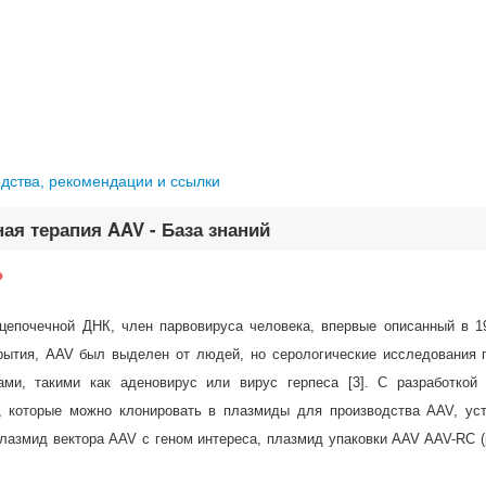
одства, рекомендации и ссылки
ая терапия AAV - База знаний
?
оцепочечной ДНК, член парвовируса человека, впервые описанный в 1
ткрытия, AAV был выделен от людей, но серологические исследования 
ми, такими как аденовирус или вирус герпеса [3]. С разработкой
, которые можно клонировать в плазмиды для производства AAV, ус
лазмид вектора AAV с геном интереса, плазмид упаковки AAV AAV-RC (р