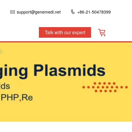
U
support@genemedi.net
+86-21-50478399
Talk with our expert