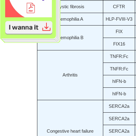
Cystic fibrosis
CFTR
Hemophilia A
HLP-FVIII-V3
FIX
Hemophilia B
FIX16
TNFR:Fc
TNFR:Fc
Arthritis
hIFN-b
hIFN-b
SERCA2a
SERCA2a
Congestive heart failure
SERCA2a