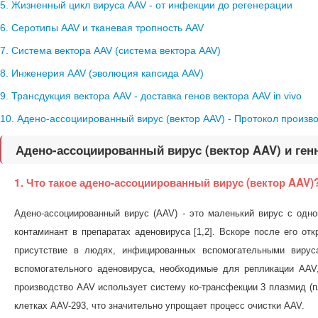
5. Жизненный цикл вируса AAV - от инфекции до регенерации
6. Серотипы AAV и тканевая тропность AAV
7. Система вектора AAV (система вектора AAV)
8. Инженерия AAV (эволюция капсида AAV)
9. Трансдукция вектора AAV - доставка генов вектора AAV in vivo
10. Адено-ассоциированный вирус (вектор AAV) - Протокол произв
Адено-ассоциированный вирус (вектор AAV) и генн
1. Что такое адено-ассоциированный вирус (вектор AAV)
Адено-ассоциированный вирус (AAV) - это маленький вирус с одн
контаминант в препаратах аденовируса [1,2]. Вскоре после его о
присутствие в людях, инфицированных вспомогательными вируса
вспомогательного аденовируса, необходимые для репликации AAV
производство AAV использует систему ко-трансфекции 3 плазмид (п
клетках AAV-293, что значительно упрощает процесс очистки AAV.