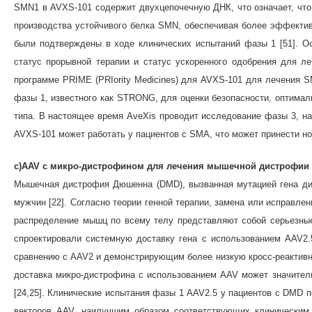
SMN1 в AVXS-101 содержит двухцепочечную ДНК, что означает, что о
производства устойчивого белка SMN, обеспечивая более эффектив
были подтверждены в ходе клинических испытаний фазы 1 [51]. О
статус прорывной терапии и статус ускоренного одобрения для л
программе PRIME (PRIority Medicines) для AVXS-101 для лечения SM
фазы 1, известного как STRONG, для оценки безопасности, оптимал
типа. В настоящее время AveXis проводит исследование фазы 3, н
AVXS-101 может работать у пациентов с SMA, что может принести н
c)AAV с микро-дистрофином для лечения мышечной дистрофии
Мышечная дистрофия Дюшенна (DMD), вызванная мутацией гена ди
мужчин [22]. Согласно теории генной терапии, замена или исправл
распределение мышц по всему телу представляют собой серьезные
спроектировали системную доставку гена с использованием AAV2
сравнению с AAV2 и демонстрирующим более низкую кросс-реактивно
доставка микро-дистрофина с использованием AAV может значител
[24,25]. Клинические испытания фазы 1 AAV2.5 у пациентов с DMD 
векторов AAV, наилучшим образом соответствующих клиническим 