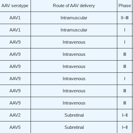
AAV serotype
Route of AAV delivery
Phase
AAV1
Intramuscular
II–Ⅲ
AAV1
Intramuscular
Ⅰ
AAV9
Intravenous
Ⅰ
AAV9
Intravenous
Ⅲ
AAV9
Intravenous
Ⅲ
AAV9
Intravenous
Ⅰ
AAV9
Intravenous
Ⅲ
AAV9
Intravenous
Ⅲ
AAV2
Subretinal
Ⅰ–Ⅱ
AAV5
Subretinal
Ⅰ–Ⅱ