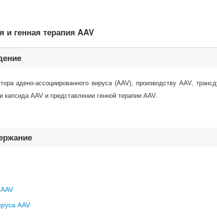
я и генная терапия AAV
дение
тора адено-ассоциированного вируса (AAV), производству AAV, транс
и капсида AAV и представлении генной терапии AAV.
держание
 AAV
ируса AAV