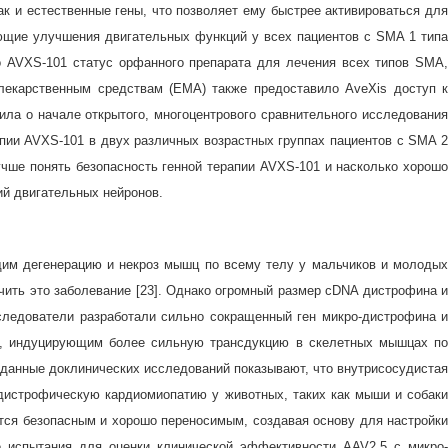
к и естественные гены, что позволяет ему быстрее активироваться для
яющие улучшения двигательных функций у всех пациентов с SMA 1 типа
о AVXS-101 статус орфанного препарата для лечения всех типов SMA,
 лекарственным средствам (EMA) также предоставило AveXis доступ к
ила о начале открытого, многоцентрового сравнительного исследования
пии AVXS-101 в двух различных возрастных группах пациентов с SMA 2
чше понять безопасность генной терапии AVXS-101 и насколько хорошо
ий двигательных нейронов.
им дегенерацию и некроз мышц по всему телу у мальчиков и молодых
чить это заболевание [23]. Однако огромный размер cDNA дистрофина и
следователи разработали сильно сокращенный ген микро-дистрофина и
AV, индуцирующим более сильную трансдукцию в скелетных мышцах по
данные доклинических исследований показывают, что внутрисосудистая
истрофическую кардиомиопатию у животных, таких как мыши и собаки
ется безопасным и хорошо переносимым, создавая основу для настройки
 испытания для оценки клинической эффективности AAV2.5 с микро-