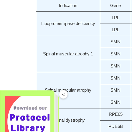
Indication
Gene
LPL
Lipoprotein lipase deficiency
LPL
SMN
Spinal muscular atrophy 1
SMN
SMN
SMN
Spinal muscular atrophy
SMN
<
SMN
RPE65
Retinal dystrophy
PDE6B