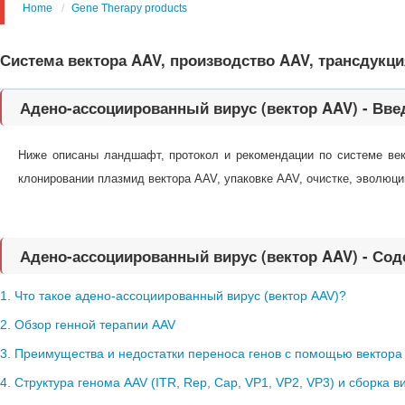
Home
Gene Therapy products
Система вектора AAV, производство AAV, трансдукци
Адено-ассоциированный вирус (вектор AAV) - Вве
Ниже описаны ландшафт, протокол и рекомендации по системе век
клонировании плазмид вектора AAV, упаковке AAV, очистке, эволюци
Адено-ассоциированный вирус (вектор AAV) - Со
1. Что такое адено-ассоциированный вирус (вектор AAV)?
2. Обзор генной терапии AAV
3. Преимущества и недостатки переноса генов с помощью вектора
4. Структура генома AAV (ITR, Rep, Cap, VP1, VP2, VP3) и сборка в