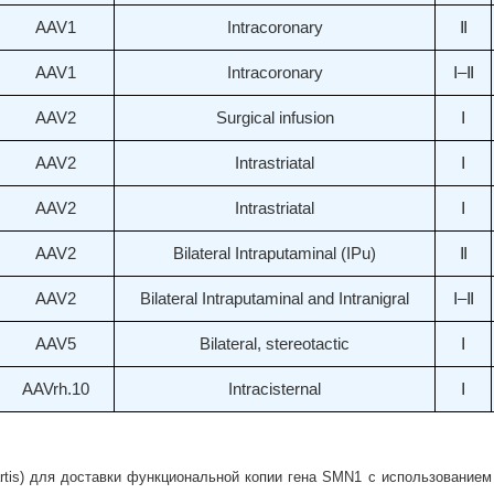
AAV1
Intracoronary
Ⅱ
AAV1
Intracoronary
Ⅰ–Ⅱ
AAV2
Surgical infusion
Ⅰ
AAV2
Intrastriatal
Ⅰ
AAV2
Intrastriatal
Ⅰ
AAV2
Bilateral Intraputaminal (IPu)
Ⅱ
AAV2
Bilateral Intraputaminal and Intranigral
Ⅰ–Ⅱ
AAV5
Bilateral, stereotactic
Ⅰ
AAVrh.10
Intracisternal
Ⅰ
tis) для доставки функциональной копии гена SMN1 с использованием 