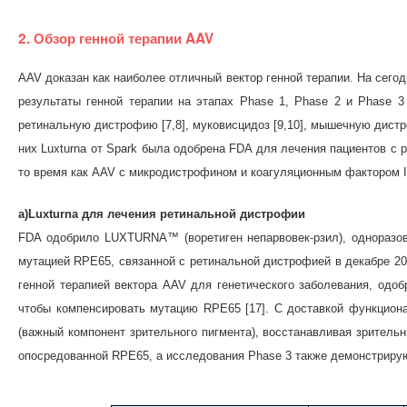
2. Обзор генной терапии AAV
AAV доказан как наиболее отличный вектор генной терапии. На сего
результаты генной терапии на этапах Phase 1, Phase 2 и Phase 
ретинальную дистрофию [7,8], муковисцидоз [9,10], мышечную дистр
них Luxturna от Spark была одобрена FDA для лечения пациентов с
то время как AAV с микродистрофином и коагуляционным фактором 
a)Luxturna для лечения ретинальной дистрофии
FDA одобрило LUXTURNA™ (воретиген непарвовек-рзил), одноразов
мутацией RPE65, связанной с ретинальной дистрофией в декабре 2
генной терапией вектора AAV для генетического заболевания, одо
чтобы компенсировать мутацию RPE65 [17]. С доставкой функционал
(важный компонент зрительного пигмента), восстанавливая зритель
опосредованной RPE65, а исследования Phase 3 также демонстрируют