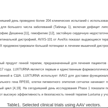
дняшний день проведено более 204 клинических испытаний с использова
3 для большого числа заболеваний (Таблица 1), включая дефицит лип
офию Дюшенна [11], гемофилию [12], застойную сердечную недостаточнос
 ретинальной дистрофией, AVXS-101 от AveXis показал выдающиеся тер
IX продемонстрировали большой потенциал в лечении мышечной дистро
ый продукт генной терапии, предназначенный для лечения пациентов
017 года. LUXTURNA является первым и единственным фармакологически
бренной в США. LUXTURNA использует AAV2 для доставки функциональн
ьного гена RPE65, клетки пигментного эпителия сетчатки начинают пр
ный цикл [4,19]. На сегодняшний день исследования Phase 1 показали
 высокую эффективность и безопасность генной терапии Luxturna у уча
Table1. Selected clinical trials using AAV vectors.