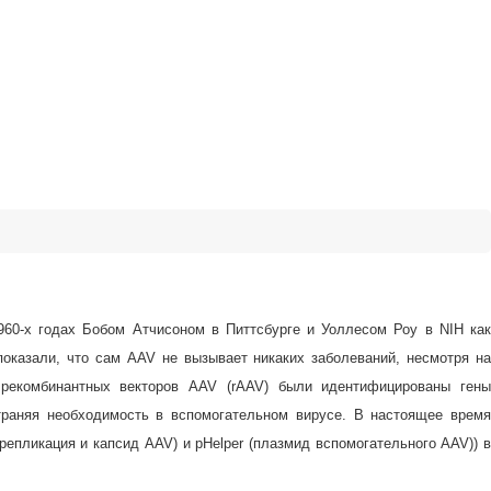
960-х годах Бобом Атчисоном в Питтсбурге и Уоллесом Роу в NIH как
показали, что сам AAV не вызывает никаких заболеваний, несмотря на
 рекомбинантных векторов AAV (rAAV) были идентифицированы гены
траняя необходимость в вспомогательном вирусе. В настоящее время
епликация и капсид AAV) и pHelper (плазмид вспомогательного AAV)) в