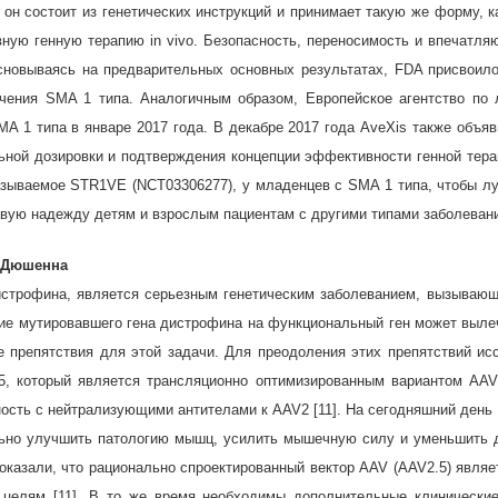
н состоит из генетических инструкций и принимает такую же форму, ка
ную генную терапию in vivo. Безопасность, переносимость и впечатл
сновываясь на предварительных основных результатах, FDA присвоил
ечения SMA 1 типа. Аналогичным образом, Европейское агентство по
A 1 типа в январе 2017 года. В декабре 2017 года AveXis также объяв
ьной дозировки и подтверждения концепции эффективности генной тера
азываемое STR1VE (NCT03306277), у младенцев с SMA 1 типа, чтобы лу
овую надежду детям и взрослым пациентам с другими типами заболеван
 Дюшенна
строфина, является серьезным генетическим заболеванием, вызывающ
ение мутировавшего гена дистрофина на функциональный ген может выле
 препятствия для этой задачи. Для преодоления этих препятствий ис
.5, который является трансляционно оптимизированным вариантом A
сть с нейтрализующими антителами к AAV2 [11]. На сегодняшний день 
ьно улучшить патологию мышц, усилить мышечную силу и уменьшить д
показали, что рационально спроектированный вектор AAV (AAV2.5) явля
целям [11]. В то же время необходимы дополнительные клинические