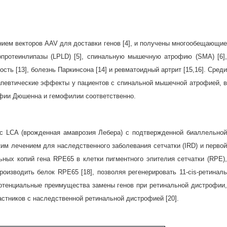
нием векторов AAV для доставки генов [4], и получены многообещающие
опротеинлипазы (LPLD) [5], спинальную мышечную атрофию (SMA) [6],
ть [13], болезнь Паркинсона [14] и ревматоидный артрит [15,16]. Среди
апевтические эффекты у пациентов с спинальной мышечной атрофией, в
фии Дюшенна и гемофилии соответственно.
 с LCA (врожденная амаврозия Лебера) с подтвержденной биаллельной
м лечением для наследственного заболевания сетчатки (IRD) и первой
ых копий гена RPE65 в клетки пигментного эпителия сетчатки (RPE),
оизводить белок RPE65 [18], позволяя регенерировать 11-cis-ретиналь
 потенциальные преимущества замены генов при ретинальной дистрофии,
стников с наследственной ретинальной дистрофией [20].